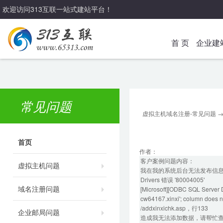
欢迎访问313互联一站式建站平台！
首 页
企业建
常见问题
虚拟主机域名注册-常见问题
首页
作者：
客户案例问题内容：
虚拟主机问题
我在我的系统后台无法发布信息，。发布
Drivers 错误 '80004005'
域名注册问题
[Microsoft][ODBC SQL Server D
cw64167.xinxi'; column does no
/addxinxichk.asp，行133
企业邮局问题
造成我无法添加数据，请帮忙