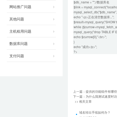
$db_name = "";//数据库名
网站推广问题
$link = mysql_connect("localh
mysql_select_db("$db_name",$
echo "<p>正在清空数据库...";
其他问题
$result=mysql_query("SHOW ta
while ($currow=mysql_fetch_arr
主机租用问题
mysql_query("drop TABLE IF E
echo $currow[0]."<br>";
}
数据库问题
echo "成功</p>";
?>
支付问题
上一篇：
提供的功能组件有哪些
下一篇：
为什么我测试速度时访
>> 相关文章
域名转出手续如何办？